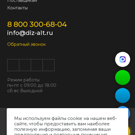
Поставщикам
Контакты
8 800 300-68-04
info@diz-alt.ru
Обратный звонок
Режим работы
пн-пт с 09:00 до 18:00
сб-вс Выходной
Все права защищены © 2026
Мы используем файлы cookie на нашем веб-
ООО "ДИЗАЛЬТ"
сайте, чтобы предоставить вам наиболее
ИНН 6318069799 ОГРН 1226300038194
полезную информацию, запоминая ваши
предпочтения и повторные посещения.