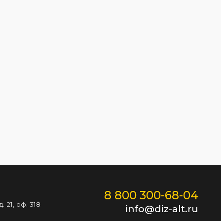
8 800 300-68-04
 21, оф. 318
info@diz-alt.ru