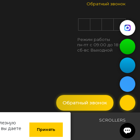
Обратный звонок
Режим работы
пн-пт с 09:00 до 18:00
сб-вс Выходной
Обратный звонок
SCROLLERS
олезную
 вы даете
Принять
редставленных в каталоге, носит