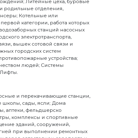
рождений; Литейные цеха, буровые
и родильные отделения,
нсеры; Котельные или
первой категории, работа которых
 водозаборных станций насосных
одского электротранспорта,
вязи, вышек сотовой связи и
жных городских систем
противопожарные устройства;
чеством людей; Системы
 Лифты.
асосные и перекачивающие станции,
е школы, сады, ясли; Дома
ы, аптеки, фельдшерско
тры, комплексы и спортивные
щение зданий, сооружений,
 огней при выполнении ремонтных