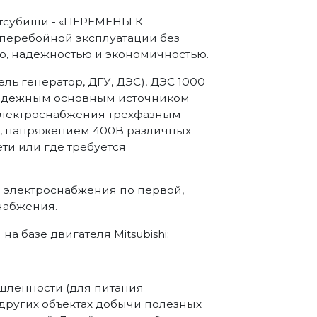
Митсубиши - «ПЕРЕМЕНЫ К
перебойной эксплуатации без
ю, надежностью и экономичностью.
ель генератор, ДГУ, ДЭС), ДЭС 1000
надежным основным источником
 электроснабжения трехфазным
ц, напряжением 400В различных
ети или где требуется
а электроснабжения по первой,
набжения.
 базе двигателя Mitsubishi:
ленности (для питания
 других объектах добычи полезных