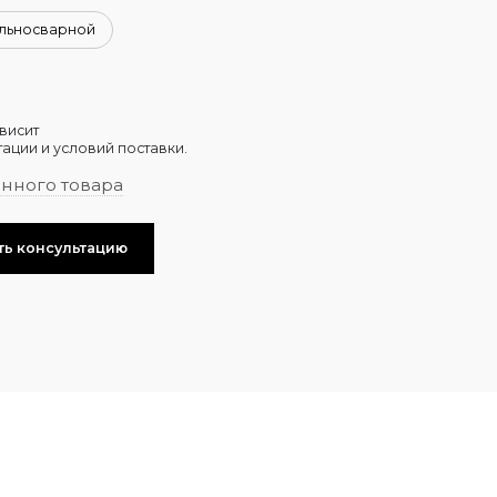
ельносварной
висит
ации и условий поставки.
анного товара
ть консультацию