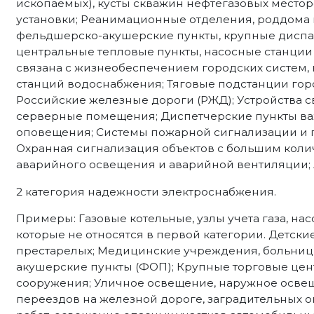
ископаемых), кусты скважин нефтегазовых место
установки; Реанимационные отделения, роддома 
фельдшерско-акушерские пункты, крупные диспа
центральные тепловые пункты, насосные станции 
связана с жизнеобеспечением городских систем,
станций водоснабжения; Тяговые подстанции гор
Российские железные дороги (РЖД); Устройства с
серверные помещения; Диспетчерские пункты ва
оповещения; Системы пожарной сигнализации и 
Охранная сигнализация объектов с большим коли
аварийного освещения и аварийной вентиляции;
2 категория надежности электроснабжения.
Примеры: Газовые котельные, узлы учета газа, н
которые не относятся в первой категории. Детски
престарелых; Медицинские учреждения, больниц
акушерские пункты (ФОП); Крупные торговые цен
сооружения; Уличное освещение, наружное осве
переездов на железной дороге, заградительных