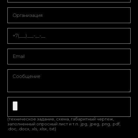
(техническое задание, схема, габаритный чертеж,
заполненный опросный лист и т.п. .jpg, .jpeg, .png, .pdf,
.doc, .docx, .xls, .xlsx, .txt)