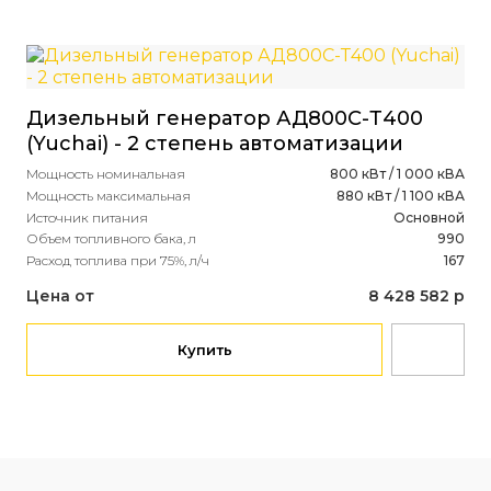
Ди
Дизельный генератор АД800С-Т400
(S
(Yuchai) - 2 степень автоматизации
Мощ
Мощность номинальная
800 кВт / 1 000 кВА
Мощ
Мощность максимальная
880 кВт / 1 100 кВА
Ист
Источник питания
Основной
Объ
Объем топливного бака, л
990
Рас
Расход топлива при 75%, л/ч
167
Це
Цена от
8 428 582 р
Купить