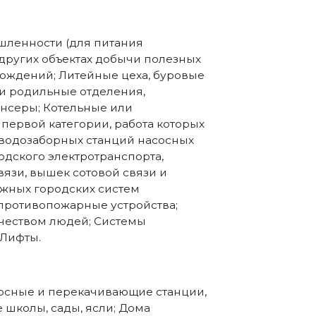
ленности (для питания
 других объектах добычи полезных
рождений; Литейные цеха, буровые
и родильные отделения,
нсеры; Котельные или
первой категории, работа которых
 водозаборных станций насосных
одского электротранспорта,
вязи, вышек сотовой связи и
жных городских систем
противопожарные устройства;
чеством людей; Системы
 Лифты.
асосные и перекачивающие станции,
е школы, сады, ясли; Дома