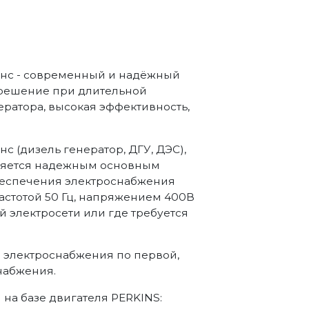
инс - современный и надёжный
 решение при длительной
ратора, высокая эффективность,
с (дизель генератор, ДГУ, ДЭС),
вляется надежным основным
беспечения электроснабжения
стотой 50 Гц, напряжением 400В
й электросети или где требуется
а электроснабжения по первой,
набжения.
а базе двигателя PERKINS: