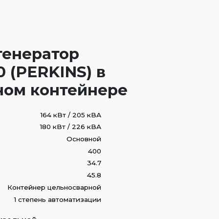
генератор
 (PERKINS) в
ном контейнере
164 кВт / 205 кВА
180 кВт / 226 кВА
Основной
400
34.7
45.8
Контейнер цельносварной
1 степень автоматизации