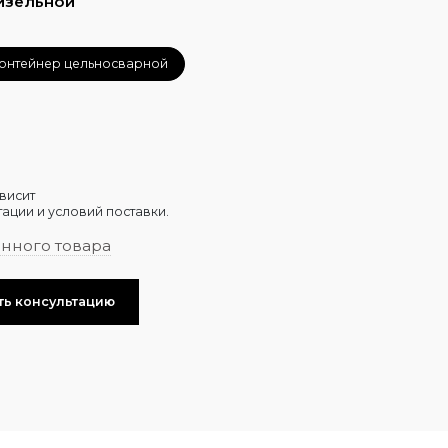
изельной
онтейнер цельносварной
висит
ации и условий поставки.
анного товара
ть консультацию