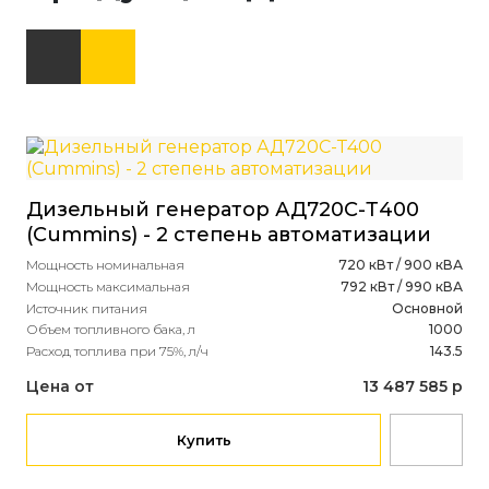
Дизельный генератор АД720С-Т400
Ди
(Cummins) - 2 степень автоматизации
(P
Мощность номинальная
720 кВт / 900 кВА
- 
Мощность максимальная
792 кВт / 990 кВА
Источник питания
Основной
Мощ
Объем топливного бака, л
1000
Мощ
Расход топлива при 75%, л/ч
143.5
Ист
Объ
Цена от
13 487 585 р
Рас
Це
Купить