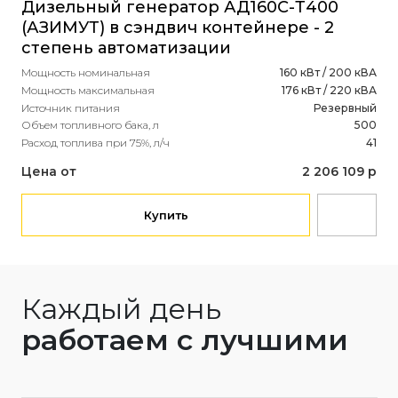
Дизельный генератор АД160С-Т400
(K
(АЗИМУТ) в сэндвич контейнере - 2
Мощ
степень автоматизации
Мощ
Ист
Мощность номинальная
160 кВт / 200 кВА
Объ
Мощность максимальная
176 кВт / 220 кВА
Рас
Источник питания
Резервный
Объем топливного бака, л
500
Це
Расход топлива при 75%, л/ч
41
Цена от
2 206 109 р
Купить
Каждый день
работаем с лучшими