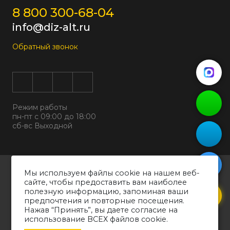
8 800 300-68-04
info@diz-alt.ru
Обратный звонок
Режим работы
пн-пт с 09:00 до 18:00
сб-вс Выходной
Все права защищены © 2026
Мы используем файлы cookie на нашем веб-
ООО "ДИЗАЛЬТ"
сайте, чтобы предоставить вам наиболее
ИНН 6318069799 ОГРН 1226300038194
полезную информацию, запоминая ваши
предпочтения и повторные посещения.
Политика конфиденциальности
Нажав “Принять”, вы даете согласие на
Согласие на обработку персональных данных
использование ВСЕХ файлов cookie.