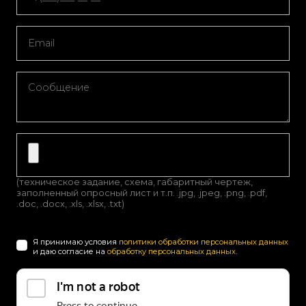
(техническое задание, схема, габаритный чертеж,
заполненный опросный лист и т.п. .jpg, .jpeg, .png, .pdf,
.doc, .docx, .xls, .xlsx, .txt)
Я принимаю условия
политики обработки персональных данных
и даю согласие на
обработку персональных данных
.