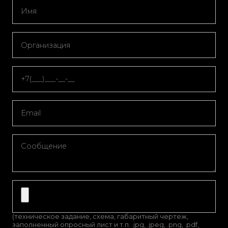
(техническое задание, схема, габаритный чертеж,
заполненный опросный лист и т.п. .jpg, .jpeg, .png, .pdf,