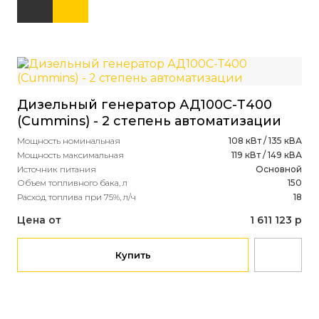
Дизельный генератор АД100С-Т400
Ди
(Cummins) - 2 степень автоматизации
(B
Мощность номинальная
108 кВт / 135 кВА
ко
Мощность максимальная
119 кВт / 149 кВА
Источник питания
Основной
Мощ
Объем топливного бака, л
150
Мощ
Расход топлива при 75%, л/ч
18
Ист
Рас
Цена от
1 611 123 р
Це
Купить