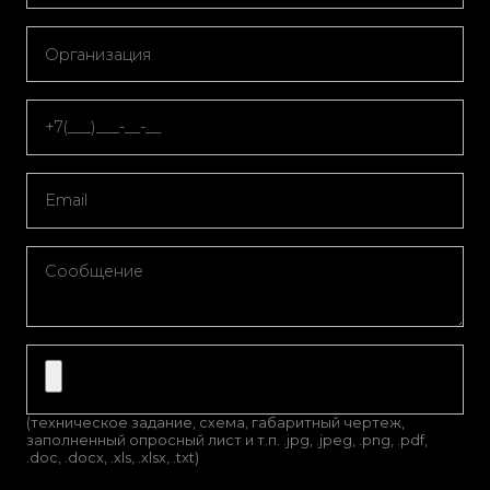
(техническое задание, схема, габаритный чертеж,
заполненный опросный лист и т.п. .jpg, .jpeg, .png, .pdf,
.doc, .docx, .xls, .xlsx, .txt)