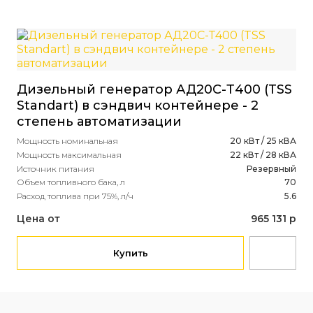
Дизельный генератор АД20С-Т400 (TSS
Ди
Standart) в сэндвич контейнере - 2
(J
степень автоматизации
ко
Мощность номинальная
20 кВт / 25 кВА
Мощ
Мощность максимальная
22 кВт / 28 кВА
Мощ
Источник питания
Резервный
Ист
Объем топливного бака, л
70
Объ
Расход топлива при 75%, л/ч
5.6
Рас
Цена от
965 131 р
Це
Купить