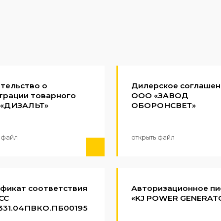
тельство о
Дилерское соглашен
трации товарного
ООО «ЗАВОД
 «ДИЗАЛЬТ»
ОБОРОНСВЕТ»
 файл
открыть файл
фикат соответствия
Авторизационное пи
СС
«KJ POWER GENERAT
331.04ПВКО.ПБ00195