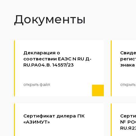
Документы
Декларация о
Свиде
соотвествии EАЭС N RU Д-
регис
RU.PA04.В. 14557/23
знака
открыть файл
открыть
Сертификат дилера ПК
Серти
«АЗИМУТ»
№ РО
RU.Я2