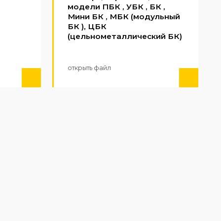
модели ПБК , УБК , БК ,
Мини БК , МБК (модульный
БК ), ЦБК
(цельнометаллический БК)
открыть файл