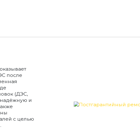
оказывает
ЭС после
менная
оде
овок (ДЭС,
ь надёжную и
также
ены
алей с целью
.