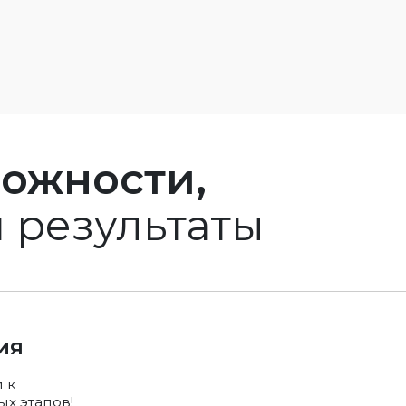
ожности,
 результаты
ия
 к
ых этапов!